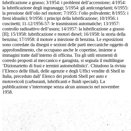
lubrificazione a grasso; 3/1954: i problemi dell’accensione; 4/1954:
la lubrificazione degli ingranaggi; 5/1954: gli anticongelanti; 6/1955:
la pressione dell’olio nel motore; 7/1955: l’olio polivalente; 8/1955: i
freni idraulici; 9/1956: i principi della lubrificazione; 10/1956: i
cuscinetti; 11-12/1956-57: le trasmissioni automatiche; 13/1957:
controllo radioattivo dell’usura; 14/1957: la lubrificazione a grasso
[II]; 15/1958: lubrificazione e motori diesel; 16/1958: la storia della
benzina; 17/1958: il motore a iniezione di benzina. Le esposizioni
sono corredate da disegni e sezioni delle parti meccaniche oggetto di
approfondimento, che occupano anche le copertine, insieme a
immagini tratte dall’interno di officina. Tra gli utili strumenti di
corredo proposti al meccanico e garagista, si segnala il multilingue
‘Dizionarietto di frasi e termini automobilistici’. Chiudono la rivista
l’Elenco delle filiali, delle agenzie e degli Uffici vendite di Shell in
Italia, preceduto dall’ Elenco dei prodotti Shell per auto e
motoveicoli (carburanti, lubrificanti e fluidi speciali). La
pubblicazione s’interrompe senza alcun annuncio nel novembre
1958.