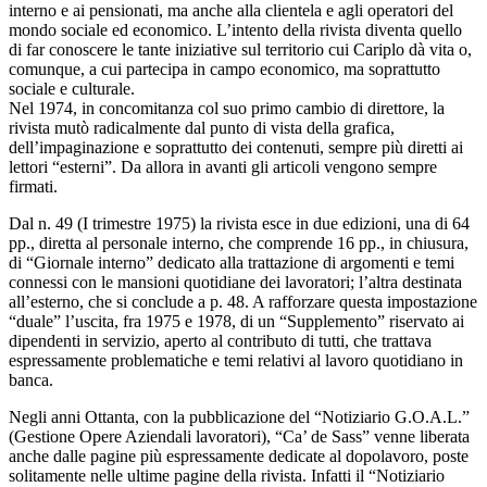
interno e ai pensionati, ma anche alla clientela e agli operatori del
mondo sociale ed economico. L’intento della rivista diventa quello
di far conoscere le tante iniziative sul territorio cui Cariplo dà vita o,
comunque, a cui partecipa in campo economico, ma soprattutto
sociale e culturale.
Nel 1974, in concomitanza col suo primo cambio di direttore, la
rivista mutò radicalmente dal punto di vista della grafica,
dell’impaginazione e soprattutto dei contenuti, sempre più diretti ai
lettori “esterni”. Da allora in avanti gli articoli vengono sempre
firmati.
Dal n. 49 (I trimestre 1975) la rivista esce in due edizioni, una di 64
pp., diretta al personale interno, che comprende 16 pp., in chiusura,
di “Giornale interno” dedicato alla trattazione di argomenti e temi
connessi con le mansioni quotidiane dei lavoratori; l’altra destinata
all’esterno, che si conclude a p. 48. A rafforzare questa impostazione
“duale” l’uscita, fra 1975 e 1978, di un “Supplemento” riservato ai
dipendenti in servizio, aperto al contributo di tutti, che trattava
espressamente problematiche e temi relativi al lavoro quotidiano in
banca.
Negli anni Ottanta, con la pubblicazione del “Notiziario G.O.A.L.”
(Gestione Opere Aziendali lavoratori), “Ca’ de Sass” venne liberata
anche dalle pagine più espressamente dedicate al dopolavoro, poste
solitamente nelle ultime pagine della rivista. Infatti il “Notiziario