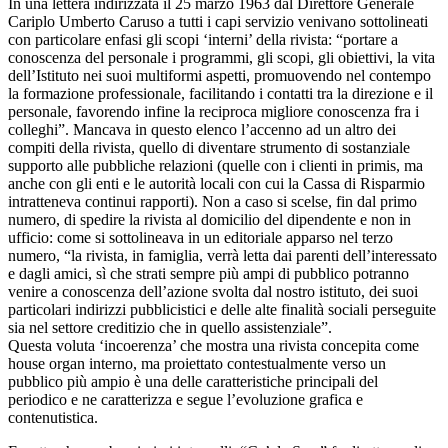
In una lettera indirizzata il 25 marzo 1963 dal Direttore Generale
Cariplo Umberto Caruso a tutti i capi servizio venivano sottolineati
con particolare enfasi gli scopi ‘interni’ della rivista: “portare a
conoscenza del personale i programmi, gli scopi, gli obiettivi, la vita
dell’Istituto nei suoi multiformi aspetti, promuovendo nel contempo
la formazione professionale, facilitando i contatti tra la direzione e il
personale, favorendo infine la reciproca migliore conoscenza fra i
colleghi”. Mancava in questo elenco l’accenno ad un altro dei
compiti della rivista, quello di diventare strumento di sostanziale
supporto alle pubbliche relazioni (quelle con i clienti in primis, ma
anche con gli enti e le autorità locali con cui la Cassa di Risparmio
intratteneva continui rapporti). Non a caso si scelse, fin dal primo
numero, di spedire la rivista al domicilio del dipendente e non in
ufficio: come si sottolineava in un editoriale apparso nel terzo
numero, “la rivista, in famiglia, verrà letta dai parenti dell’interessato
e dagli amici, sì che strati sempre più ampi di pubblico potranno
venire a conoscenza dell’azione svolta dal nostro istituto, dei suoi
particolari indirizzi pubblicistici e delle alte finalità sociali perseguite
sia nel settore creditizio che in quello assistenziale”.
Questa voluta ‘incoerenza’ che mostra una rivista concepita come
house organ interno, ma proiettato contestualmente verso un
pubblico più ampio è una delle caratteristiche principali del
periodico e ne caratterizza e segue l’evoluzione grafica e
contenutistica.