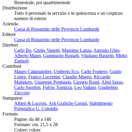
Bimestrale, poi quadrimestrale
Distribuzione
Tutto il personale in servizio e in quiescenza e un cospicuo
numero di esterni
Azienda
Cassa di Risparmio delle Provincie Lombarde
Editore
Cassa di Risparmio delle Provincie Lombarde
Direttori
Carlo Bo
,
Giulio Vanetti
,
Massimo Lanza
,
Antonio Ghio
,
Alberto Mauri
,
Giampaolo Rugarli
,
Vitaliano Bassetti
,
Mirko
Zagnoli
Contributi
Mauro Calamandrei
,
Umberto Eco
,
Carlo Fruttero
,
Guido
Lopez
,
Franco Lucentini
,
Claudio Magris
,
Riccardo
Malipiero
,
Giuseppe Pontiggia
,
Giorgio Rumi
,
Aligi Sassu
,
Carlo Sgorlon
,
Fulvio Tomizza
,
Leo Valiani
,
Guglielmo
Zucconi
Stampatori
Alfieri & Lacroix
,
Arti Grafiche Gajani
,
Stabilimento
Poligrafico G. Colombi
Formato
Pagine: da 48 a 148
Formato: cm. 21,5 x 28
Colore: colore