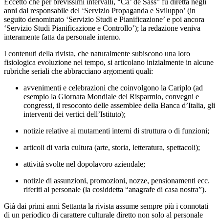
Eccetto che per brevissimi intervalli, “Ca’ de Sass” fu diretta negli
anni dal responsabile del ‘Servizio Propaganda e Sviluppo’ (in
seguito denominato ‘Servizio Studi e Pianificazione’ e poi ancora
‘Servizio Studi Pianificazione e Controllo’); la redazione veniva
interamente fatta da personale interno.
I contenuti della rivista, che naturalmente subiscono una loro
fisiologica evoluzione nel tempo, si articolano inizialmente in alcune
rubriche seriali che abbracciano argomenti quali:
avvenimenti e celebrazioni che coinvolgono la Cariplo (ad
esempio la Giornata Mondiale del Risparmio, convegni e
congressi, il resoconto delle assemblee della Banca d’Italia, gli
interventi dei vertici dell’Istituto);
notizie relative ai mutamenti interni di struttura o di funzioni;
articoli di varia cultura (arte, storia, letteratura, spettacoli);
attività svolte nel dopolavoro aziendale;
notizie di assunzioni, promozioni, nozze, pensionamenti ecc.
riferiti al personale (la cosiddetta “anagrafe di casa nostra”).
Già dai primi anni Settanta la rivista assume sempre più i connotati
di un periodico di carattere culturale diretto non solo al personale