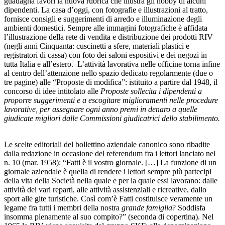
guadagna favori la nuova rubrica che illustra gli hobby di alcuni
dipendenti. La casa d’oggi, con fotografie e illustrazioni al tratto,
fornisce consigli e suggerimenti di arredo e illuminazione degli
ambienti domestici. Sempre alle immagini fotografiche è affidata
l’illustrazione della rete di vendita e distribuzione dei prodotti RIV
(negli anni Cinquanta: cuscinetti a sfere, materiali plastici e
registratori di cassa) con foto dei saloni espositivi e dei negozi in
tutta Italia e all’estero. L’attività lavorativa nelle officine torna infine
al centro dell’attenzione nello spazio dedicato regolarmente (due o
tre pagine) alle “Proposte di modifica”: istituito a partire dal 1948, il
concorso di idee intitolato alle
Proposte sollecita i dipendenti a
proporre suggerimenti e a escogitare miglioramenti nelle procedure
lavorative, per assegnare ogni anno premi in denaro a quelle
giudicate migliori dalle Commissioni giudicatrici dello stabilimento.
Le scelte editoriali del bollettino aziendale canonico sono ribadite
dalla redazione in occasione del referendum fra i lettori lanciato nel
n. 10 (mar. 1958): “Fatti è il vostro giornale. […] La funzione di un
giornale aziendale è quella di rendere i lettori sempre più partecipi
della vita della Società nella quale e per la quale essi lavorano: dalle
attività dei vari reparti, alle attività assistenziali e ricreative, dallo
sport alle gite turistiche. Così com’è Fatti costituisce veramente un
legame fra tutti i membri della nostra
grande famiglia
? Soddisfa
insomma pienamente al suo compito?” (seconda di copertina). Nel