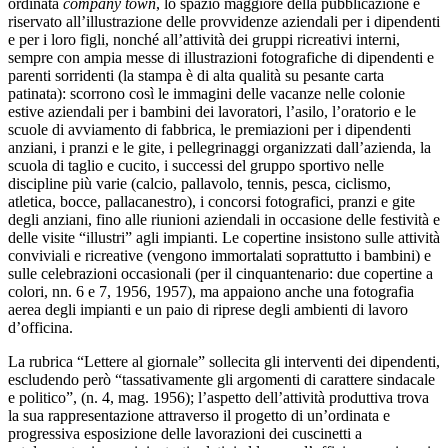
ordinata
company town
, lo spazio maggiore della pubblicazione è
riservato all’illustrazione delle provvidenze aziendali per i dipendenti
e per i loro figli, nonché all’attività dei gruppi ricreativi interni,
sempre con ampia messe di illustrazioni fotografiche di dipendenti e
parenti sorridenti (la stampa è di alta qualità su pesante carta
patinata): scorrono così le immagini delle vacanze nelle colonie
estive aziendali per i bambini dei lavoratori, l’asilo, l’oratorio e le
scuole di avviamento di fabbrica, le premiazioni per i dipendenti
anziani, i pranzi e le gite, i pellegrinaggi organizzati dall’azienda, la
scuola di taglio e cucito, i successi del gruppo sportivo nelle
discipline più varie (calcio, pallavolo, tennis, pesca, ciclismo,
atletica, bocce, pallacanestro), i concorsi fotografici, pranzi e gite
degli anziani, fino alle riunioni aziendali in occasione delle festività e
delle visite “illustri” agli impianti. Le copertine insistono sulle attività
conviviali e ricreative (vengono immortalati soprattutto i bambini) e
sulle celebrazioni occasionali (per il cinquantenario: due copertine a
colori, nn. 6 e 7, 1956, 1957), ma appaiono anche una fotografia
aerea degli impianti e un paio di riprese degli ambienti di lavoro
d’officina.
La rubrica “Lettere al giornale” sollecita gli interventi dei dipendenti,
escludendo però “tassativamente gli argomenti di carattere sindacale
e politico”, (n. 4, mag. 1956); l’aspetto dell’attività produttiva trova
la sua rappresentazione attraverso il progetto di un’ordinata e
progressiva esposizione delle lavorazioni dei cuscinetti a