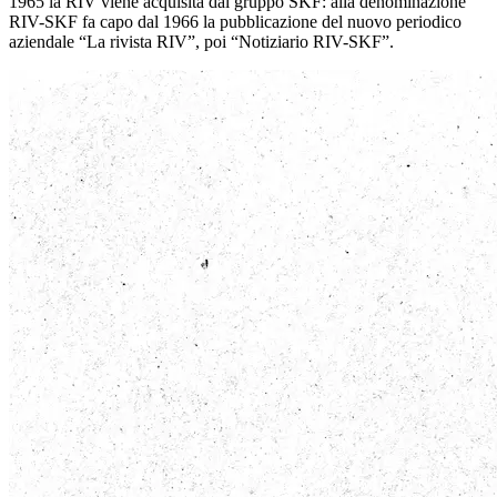
1965 la RIV viene acquisita dal gruppo SKF: alla denominazione
RIV-SKF fa capo dal 1966 la pubblicazione del nuovo periodico
aziendale “La rivista RIV”, poi “Notiziario RIV-SKF”.