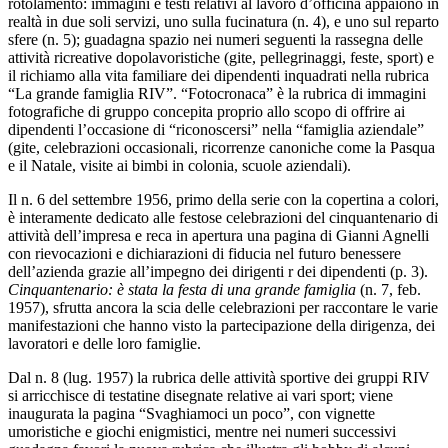
rotolamento: immagini e testi relativi al lavoro d’officina appaiono in
realtà in due soli servizi, uno sulla fucinatura (n. 4), e uno sul reparto
sfere (n. 5); guadagna spazio nei numeri seguenti la rassegna delle
attività ricreative dopolavoristiche (gite, pellegrinaggi, feste, sport) e
il richiamo alla vita familiare dei dipendenti inquadrati nella rubrica
“La grande famiglia RIV”. “Fotocronaca” è la rubrica di immagini
fotografiche di gruppo concepita proprio allo scopo di offrire ai
dipendenti l’occasione di “riconoscersi” nella “famiglia aziendale”
(gite, celebrazioni occasionali, ricorrenze canoniche come la Pasqua
e il Natale, visite ai bimbi in colonia, scuole aziendali).
Il n. 6 del settembre 1956, primo della serie con la copertina a colori,
è interamente dedicato alle festose celebrazioni del cinquantenario di
attività dell’impresa e reca in apertura una pagina di Gianni Agnelli
con rievocazioni e dichiarazioni di fiducia nel futuro benessere
dell’azienda grazie all’impegno dei dirigenti r dei dipendenti (p. 3).
Cinquantenario: è stata la festa di una grande famiglia
(n. 7, feb.
1957), sfrutta ancora la scia delle celebrazioni per raccontare le varie
manifestazioni che hanno visto la partecipazione della dirigenza, dei
lavoratori e delle loro famiglie.
Dal n. 8 (lug. 1957) la rubrica delle attività sportive dei gruppi RIV
si arricchisce di testatine disegnate relative ai vari sport; viene
inaugurata la pagina “Svaghiamoci un poco”, con vignette
umoristiche e giochi enigmistici, mentre nei numeri successivi