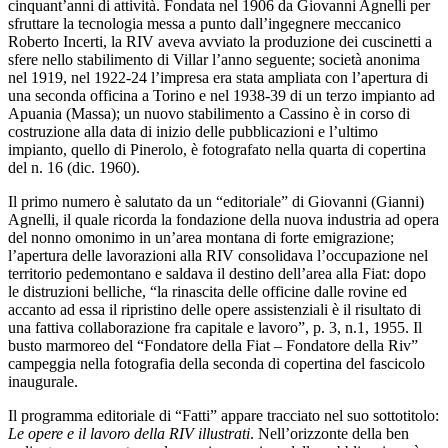
cinquant’anni di attività. Fondata nel 1906 da Giovanni Agnelli per
sfruttare la tecnologia messa a punto dall’ingegnere meccanico
Roberto Incerti, la RIV aveva avviato la produzione dei cuscinetti a
sfere nello stabilimento di Villar l’anno seguente; società anonima
nel 1919, nel 1922-24 l’impresa era stata ampliata con l’apertura di
una seconda officina a Torino e nel 1938-39 di un terzo impianto ad
Apuania (Massa); un nuovo stabilimento a Cassino è in corso di
costruzione alla data di inizio delle pubblicazioni e l’ultimo
impianto, quello di Pinerolo, è fotografato nella quarta di copertina
del n. 16 (dic. 1960).
Il primo numero è salutato da un “editoriale” di Giovanni (Gianni)
Agnelli, il quale ricorda la fondazione della nuova industria ad opera
del nonno omonimo in un’area montana di forte emigrazione;
l’apertura delle lavorazioni alla RIV consolidava l’occupazione nel
territorio pedemontano e saldava il destino dell’area alla Fiat: dopo
le distruzioni belliche, “la rinascita delle officine dalle rovine ed
accanto ad essa il ripristino delle opere assistenziali è il risultato di
una fattiva collaborazione fra capitale e lavoro”, p. 3, n.1, 1955. Il
busto marmoreo del “Fondatore della Fiat – Fondatore della Riv”
campeggia nella fotografia della seconda di copertina del fascicolo
inaugurale.
Il programma editoriale di “Fatti” appare tracciato nel suo sottotitolo:
Le opere e il lavoro della RIV illustrati
. Nell’orizzonte della ben