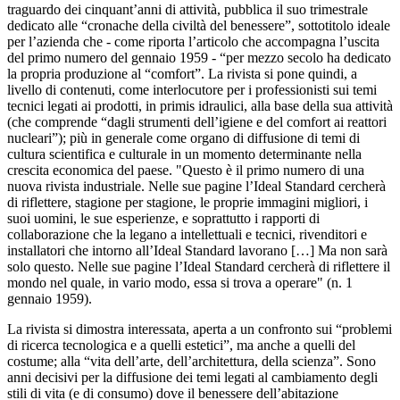
traguardo dei cinquant’anni di attività, pubblica il suo trimestrale
dedicato alle “cronache della civiltà del benessere”, sottotitolo ideale
per l’azienda che - come riporta l’articolo che accompagna l’uscita
del primo numero del gennaio 1959 - “per mezzo secolo ha dedicato
la propria produzione al “comfort”. La rivista si pone quindi, a
livello di contenuti, come interlocutore per i professionisti sui temi
tecnici legati ai prodotti, in primis idraulici, alla base della sua attività
(che comprende “dagli strumenti dell’igiene e del comfort ai reattori
nucleari”); più in generale come organo di diffusione di temi di
cultura scientifica e culturale in un momento determinante nella
crescita economica del paese. "Questo è il primo numero di una
nuova rivista industriale. Nelle sue pagine l’Ideal Standard cercherà
di riflettere, stagione per stagione, le proprie immagini migliori, i
suoi uomini, le sue esperienze, e soprattutto i rapporti di
collaborazione che la legano a intellettuali e tecnici, rivenditori e
installatori che intorno all’Ideal Standard lavorano […] Ma non sarà
solo questo. Nelle sue pagine l’Ideal Standard cercherà di riflettere il
mondo nel quale, in vario modo, essa si trova a operare" (n. 1
gennaio 1959).
La rivista si dimostra interessata, aperta a un confronto sui “problemi
di ricerca tecnologica e a quelli estetici”, ma anche a quelli del
costume; alla “vita dell’arte, dell’architettura, della scienza”. Sono
anni decisivi per la diffusione dei temi legati al cambiamento degli
stili di vita (e di consumo) dove il benessere dell’abitazione