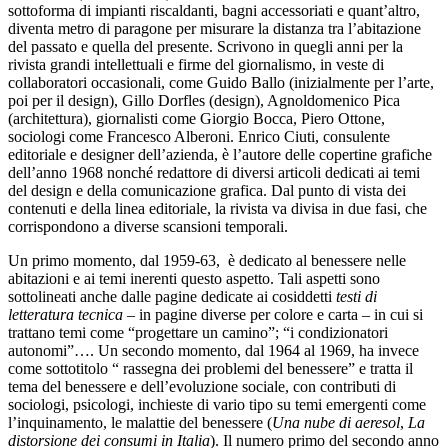
sottoforma di impianti riscaldanti, bagni accessoriati e quant’altro,
diventa metro di paragone per misurare la distanza tra l’abitazione
del passato e quella del presente. Scrivono in quegli anni per la
rivista grandi intellettuali e firme del giornalismo, in veste di
collaboratori occasionali, come Guido Ballo (inizialmente per l’arte,
poi per il design), Gillo Dorfles (design), Agnoldomenico Pica
(architettura), giornalisti come Giorgio Bocca, Piero Ottone,
sociologi come Francesco Alberoni. Enrico Ciuti, consulente
editoriale e designer dell’azienda, è l’autore delle copertine grafiche
dell’anno 1968 nonché redattore di diversi articoli dedicati ai temi
del design e della comunicazione grafica. Dal punto di vista dei
contenuti e della linea editoriale, la rivista va divisa in due fasi, che
corrispondono a diverse scansioni temporali.
Un primo momento, dal 1959-63, è dedicato al benessere nelle
abitazioni e ai temi inerenti questo aspetto. Tali aspetti sono
sottolineati anche dalle pagine dedicate ai cosiddetti
testi di
letteratura tecnica
– in pagine diverse per colore e carta – in cui si
trattano temi come “progettare un camino”; “i condizionatori
autonomi”…. Un secondo momento, dal 1964 al 1969, ha invece
come sottotitolo “ rassegna dei problemi del benessere” e tratta il
tema del benessere e dell’evoluzione sociale, con contributi di
sociologi, psicologi, inchieste di vario tipo su temi emergenti come
l’inquinamento, le malattie del benessere (
Una nube di aeresol
,
La
distorsione dei consumi in Italia
). Il numero primo del secondo anno