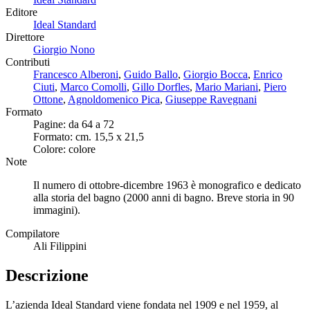
Editore
Ideal Standard
Direttore
Giorgio Nono
Contributi
Francesco Alberoni
,
Guido Ballo
,
Giorgio Bocca
,
Enrico
Ciuti
,
Marco Comolli
,
Gillo Dorfles
,
Mario Mariani
,
Piero
Ottone
,
Agnoldomenico Pica
,
Giuseppe Ravegnani
Formato
Pagine: da 64 a 72
Formato: cm. 15,5 x 21,5
Colore: colore
Note
Il numero di ottobre-dicembre 1963 è monografico e dedicato
alla storia del bagno (2000 anni di bagno. Breve storia in 90
immagini).
Compilatore
Ali Filippini
Descrizione
L’azienda Ideal Standard viene fondata nel 1909 e nel 1959, al