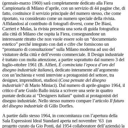
(gennaio-marzo 1960) sarà completamente dedicato alla Fiera
Campionaria di Milano d’aprile, con un servizio di 44 pagine che, di
fatto, costituisce il servizio principale del numero stesso, che come
riportato, va considerato come un numero speciale della rivista.
Affidandosi al contributo di fotografi diversi, come De Biasi,
Carrieri e Mulas, la rivista presenta una sorta di guida fotografica
alla città di Milano che ospita la Fiera, consegnandone un
interessante ritratto che non vuole essere solo un “documentario
estetico” perché integrato con dati e cifre che forniscono un
“prontuario di consultazione” sulla Milano moderna ad uso del
visitatore della città e dell’evento commerciale. Il Design industriale
è trattato con molta attenzione, a partire soprattutto dal numero 3 del
luglio-ottobre 1961 (B. Alfieri,
È cominciata l’epoca d’oro del
disegno industriale italiano
), dedicato interamente all’argomento
con un’inchiesta e venti interviste a protagonisti del settore, tra
designer, imprenditori, studiosi (
Cosa pensate del disegno
industriale?
di Mario Miniaci). Dal numero di aprile-giugno 1964, il
critico d’arte Guido Ballo inizia a scrivere una serie in quattro
puntate dedicata ai “Designers italiani” quindi ai protagonisti del
disegno industriale. Nello stesso numero compare l’articolo
Il futuro
del disegno industriale
di Gillo Dorfles.
A partire dallo stesso 1964, in concomitanza con l’apertura della
Sala Espressioni Ideal Standard aperta nel novembre ‘63 (un
progetto curato da Gio Ponti, dal 1954 collaboratore dell’azienda) la