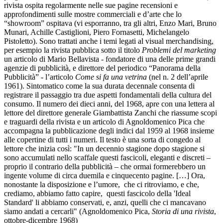
rivista ospita regolarmente nelle sue pagine recensioni e
approfondimenti sulle mostre commerciali e d’arte che lo
“showroom” ospitava (vi esporranno, tra gli altri, Enzo Mari, Bruno
Munari, Achille Castiglioni, Piero Fornasetti, Michelangelo
Pistoletto). Sono trattati anche i temi legati al visual merchandising,
per esempio la rivista pubblica sotto il titolo
Problemi del marketing
un articolo di Mario Bellavista - fondatore di una delle prime grandi
agenzie di pubblicità, e direttore del periodico “Panorama della
Pubblicità” - l’articolo
Come si fa una vetrina
(nel n. 2 dell’aprile
1961). Sintomatico come la sua durata decennale consenta di
registrare il passaggio tra due aspetti fondamentali della cultura del
consumo. Il numero dei dieci anni, del 1968, apre con una lettera al
lettore del direttore generale Giambattista Zanchi che riassume scopi
e traguardi della rivista e un articolo di Agnoldomenico Pica che
accompagna la pubblicazione degli indici dal 1959 al 1968 insieme
alle copertine di tutti i numeri. Il testo è una sorta di congedo al
lettore che inizia così: "In un decennio stagione dopo stagione si
sono accumulati nello scaffale questi fascicoli, eleganti e discreti –
proprio il contrario della pubblicità – che ormai formerebbero un
ingente volume di circa duemila e cinquecento pagine. […] Ora,
nonostante la disposizione e l’umore, che ci ritroviamo, e che,
crediamo, abbiamo fatto capire, questi fascicolo della 'Ideal
Standard' li abbiamo conservati, e, anzi, quelli che ci mancavano
siamo andati a cercarli" (Agnoldomenico Pica,
Storia di una rivista
,
ottobre-dicembre 1968)