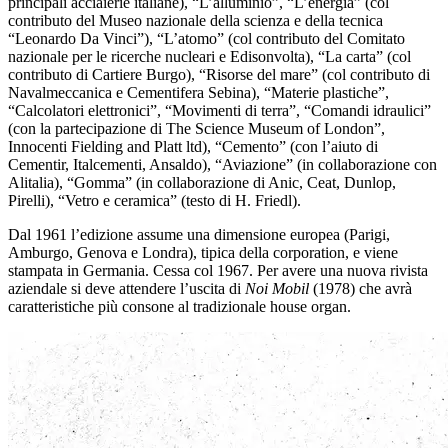
principali acciaierie italiane), “L’alluminio”, “L’energia” (col
contributo del Museo nazionale della scienza e della tecnica
“Leonardo Da Vinci”), “L’atomo” (col contributo del Comitato
nazionale per le ricerche nucleari e Edisonvolta), “La carta” (col
contributo di Cartiere Burgo), “Risorse del mare” (col contributo di
Navalmeccanica e Cementifera Sebina), “Materie plastiche”,
“Calcolatori elettronici”, “Movimenti di terra”, “Comandi idraulici”
(con la partecipazione di The Science Museum of London”,
Innocenti Fielding and Platt ltd), “Cemento” (con l’aiuto di
Cementir, Italcementi, Ansaldo), “Aviazione” (in collaborazione con
Alitalia), “Gomma” (in collaborazione di Anic, Ceat, Dunlop,
Pirelli), “Vetro e ceramica” (testo di H. Friedl).
Dal 1961 l’edizione assume una dimensione europea (Parigi,
Amburgo, Genova e Londra), tipica della corporation, e viene
stampata in Germania. Cessa col 1967. Per avere una nuova rivista
aziendale si deve attendere l’uscita di
Noi Mobil
(1978) che avrà
caratteristiche più consone al tradizionale house organ.