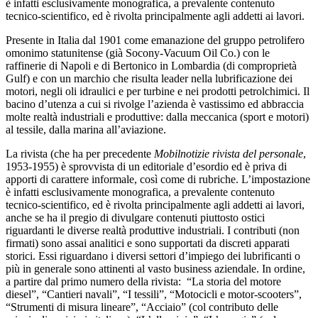
è infatti esclusivamente monografica, a prevalente contenuto
tecnico-scientifico, ed è rivolta principalmente agli addetti ai lavori.
Presente in Italia dal 1901 come emanazione del gruppo petrolifero
omonimo statunitense (già Socony-Vacuum Oil Co.) con le
raffinerie di Napoli e di Bertonico in Lombardia (di comproprietà
Gulf) e con un marchio che risulta leader nella lubrificazione dei
motori, negli oli idraulici e per turbine e nei prodotti petrolchimici. Il
bacino d’utenza a cui si rivolge l’azienda è vastissimo ed abbraccia
molte realtà industriali e produttive: dalla meccanica (sport e motori)
al tessile, dalla marina all’aviazione.
La rivista (che ha per precedente
Mobilnotizie rivista del personale
,
1953-1955) è sprovvista di un editoriale d’esordio ed è priva di
apporti di carattere informale, così come di rubriche. L’impostazione
è infatti esclusivamente monografica, a prevalente contenuto
tecnico-scientifico, ed è rivolta principalmente agli addetti ai lavori,
anche se ha il pregio di divulgare contenuti piuttosto ostici
riguardanti le diverse realtà produttive industriali. I contributi (non
firmati) sono assai analitici e sono supportati da discreti apparati
storici. Essi riguardano i diversi settori d’impiego dei lubrificanti o
più in generale sono attinenti al vasto business aziendale. In ordine,
a partire dal primo numero della rivista: “La storia del motore
diesel”, “Cantieri navali”, “I tessili”, “Motocicli e motor-scooters”,
“Strumenti di misura lineare”, “Acciaio” (col contributo delle