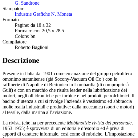
G. Sandrone
Stampatore
Industrie Grafiche N. Moneta
Formato
Pagine: da 18 a 32
Formato: cm. 20,5 x 28,5
Colore: bn
Compilatore
Roberto Baglioni
Descrizione
Presente in Italia dal 1901 come emanazione del gruppo petrolifero
omonimo statunitense (già Socony-Vacuum Oil Co.) con le
raffinerie di Napoli e di Bertonico in Lombardia (di comproprietà
Gulf) e con un marchio che risulta leader nella lubrificazione dei
motori, negli oli idraulici e per turbine e nei prodotti petrolchimici. Il
bacino d’utenza a cui si rivolge l’azienda è vastissimo ed abbraccia
molte realtà industriali e produttive: dalla meccanica (sport e motori)
al tessile, dalla marina all’aviazione.
La rivista (che ha per precedente
Mobilnotizie rivista del personale
,
1953-1955) è sprovvista di un editoriale d’esordio ed è priva di
apporti di carattere informale, così come di rubriche. L’impostazione