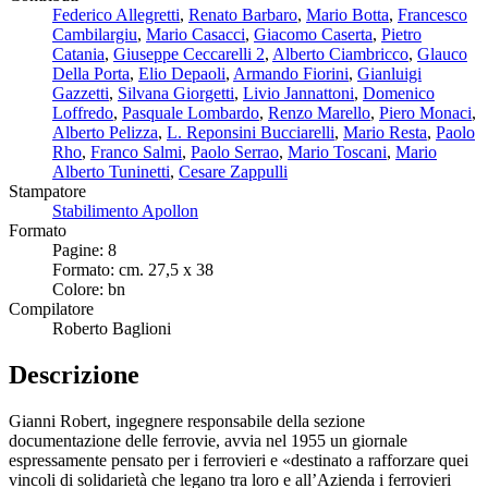
Federico Allegretti
,
Renato Barbaro
,
Mario Botta
,
Francesco
Cambilargiu
,
Mario Casacci
,
Giacomo Caserta
,
Pietro
Catania
,
Giuseppe Ceccarelli 2
,
Alberto Ciambricco
,
Glauco
Della Porta
,
Elio Depaoli
,
Armando Fiorini
,
Gianluigi
Gazzetti
,
Silvana Giorgetti
,
Livio Jannattoni
,
Domenico
Loffredo
,
Pasquale Lombardo
,
Renzo Marello
,
Piero Monaci
,
Alberto Pelizza
,
L. Reponsini Bucciarelli
,
Mario Resta
,
Paolo
Rho
,
Franco Salmi
,
Paolo Serrao
,
Mario Toscani
,
Mario
Alberto Tuninetti
,
Cesare Zappulli
Stampatore
Stabilimento Apollon
Formato
Pagine: 8
Formato: cm. 27,5 x 38
Colore: bn
Compilatore
Roberto Baglioni
Descrizione
Gianni Robert, ingegnere responsabile della sezione
documentazione delle ferrovie, avvia nel 1955 un giornale
espressamente pensato per i ferrovieri e «destinato a rafforzare quei
vincoli di solidarietà che legano tra loro e all’Azienda i ferrovieri