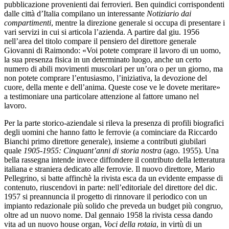
pubblicazione provenienti dai ferrovieri. Ben quindici corrispondenti
dalle città d’Italia compilano un interessante
Notiziario dai
compartimenti
, mentre la direzione generale si occupa di presentare i
vari servizi in cui si articola l’azienda. A partire dal giu. 1956
nell’area del titolo compare il pensiero del direttore generale
Giovanni di Raimondo: «Voi potete comprare il lavoro di un uomo,
la sua presenza fisica in un determinato luogo, anche un certo
numero di abili movimenti muscolari per un’ora o per un giorno, ma
non potete comprare l’entusiasmo, l’iniziativa, la devozione del
cuore, della mente e dell’anima. Queste cose ve le dovete meritare»
a testimoniare una particolare attenzione al fattore umano nel
lavoro.
Per la parte storico-aziendale si rileva la presenza di profili biografici
degli uomini che hanno fatto le ferrovie (a cominciare da Riccardo
Bianchi primo direttore generale), insieme a contributi giubilari
quale
1905-1955: Cinquant’anni di storia nostra
(ago. 1955). Una
bella rassegna intende invece diffondere il contributo della letteratura
italiana e straniera dedicato alle ferrovie. Il nuovo direttore, Mario
Pellegrino, si batte affinchè la rivista esca da un evidente empasse di
contenuto, riuscendovi in parte: nell’editoriale del direttore del dic.
1957 si preannuncia il progetto di rinnovare il periodico con un
impianto redazionale più solido che preveda un budget più congruo,
oltre ad un nuovo nome. Dal gennaio 1958 la rivista cessa dando
vita ad un nuovo house organ,
Voci della rotaia
, in virtù di un