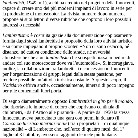
lambrettisti
, 1949, n.1), a chi ha creduto nel progetto della Innocenti,
capace di creare uno dei più moderni impianti di lavoro in serie per
la produzione di motoscooter. La rivista, numero dopo numero,
propone ai suoi lettori diverse rubriche che coprono i loro possibili
interessi o necessità.
Lambrettismo
è costruita grazie alla documentazione copiosamente
fornita dagli stessi lambrettisti a proposito della loro attività turistica
e su come impiegano il proprio scooter. «Non ci sono ostacoli, né
distanze, né cattiva condizione delle strade, né avversità
atmosferiche che a un
lambrettista
che si rispetti possa impedire di
andare col suo motoscooter dove va l’automobile». Si incoraggiava,
inoltre, la collaborazione tra lambrettisti e concessionari Innocenti
per l’organizzazione di gruppi legati dalla stessa passione, per
rendere possibile un’attività turistica costante. A questo scopo, il
Notiziario
offriva anche, occasionalmente, itinerari di poco impegno
per gite domenicali fuori porta.
Di segno diametralmente opposto
Lambrettisti in giro per il mondo
,
che riportava le imprese di coloro che coprivano centinaia di
chilometri, «dall’Artico alle piramidi». A partire dal 1950 la stessa
Innocenti aveva patrocinato una gara con premi in denaro (il
Concorso turistico internazionale
) fra i proprietari – di qualunque
nazionalità – di Lambrette che, nell’arco di quattro mesi, dal 1°
luglio al 31 ottobre, avessero raggiunto le mete più lontane.