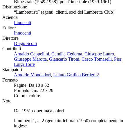
Bimestrale (1949-1958), poi Trimestrale (1959-1961)
Distribuzione
“Lambrettisti” (agenti, clienti, soci del Lambretta Club)
Azienda
Innocenti
Editore
Innocenti
Direttore
Diego Scotti
Contributi
Arnaldo Cappellini
,
Camilla Cederna
,
Giuseppe Lauro
,
Giuseppe Marotta
,
Giancarlo Tironi
,
Cesco Tomaselli
,
Pier
Luigi Torre
Stampatori
Arnoldo Mondadori
,
Istituto Grafico Bertieri 2
Formato
Pagine: Da 10 a 52
Formato: cm. 22 x 29
Colore: colore
Note
Dal 1951 copertina a colori.
Il numero 1, a. 2 (gennaio-febbraio 1950) completamente in
inglese.