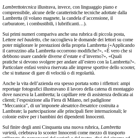
Lambrettotecnica
illustrava, invece, con linguaggio piano e
comprensibile, alcune delle caratteristiche tecniche adottate dalla
Lambretta (il volano magnete, la candela d’accensione, il
carburatore, i combustibili, i lubrificanti…).
Sui primi numeri compariva anche una rubrica di piccola posta,
Lettere
nel bauletto
, che raccoglieva le domande dei lettori su come
poter migliorare le prestazioni della propria Lambretta («Applicando
il carrozzino alla Lambretta occorrono modifiche?», «È vero che si
debbono usare candele diverse d’estate e d’inverno?», «Quali
pratiche si devono svolgere per andare all’estero con la Lambretta?».
Particolare enfasi veniva riservata alle imprese sportive dello scooter,
che si trattasse di gare di velocità o di regolarità.
Anche la vita dell’azienda era spesso portata sotto i riflettori: ampi
reportage fotografici illustravano il lavoro della catena di montaggio
dove nasceva la Lambretta; la capillare rete di assistenza dedicata ai
clienti; l’esposizione alla Fiera di Milano, nel padiglione
“Meccanica”, di un’imponete alesatrice-fresatrice costruita a
Lambrate; la partecipazione alle principali fiere internazionali; le
colonie estive per i bambini dei dipendenti Innocenti.
Sul finire degli anni Cinquanta una nuova rubrica,
Lambretta
varietà
, celebrava lo scooter Innocenti come mezzo di trasporto