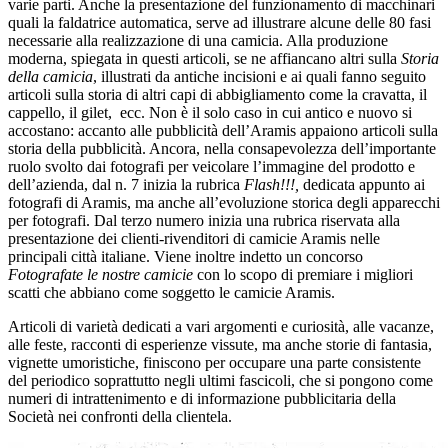
varie parti. Anche la presentazione del funzionamento di macchinari
quali la faldatrice automatica, serve ad illustrare alcune delle 80 fasi
necessarie alla realizzazione di una camicia. Alla produzione
moderna, spiegata in questi articoli, se ne affiancano altri sulla
Storia
della camicia
,
illustrati da antiche incisioni e ai quali fanno seguito
articoli sulla storia di altri capi di abbigliamento come la cravatta, il
cappello, il gilet, ecc. Non è il solo caso in cui antico e nuovo si
accostano: accanto alle pubblicità dell’Aramis appaiono articoli sulla
storia della pubblicità. Ancora, nella consapevolezza dell’importante
ruolo svolto dai fotografi per veicolare l’immagine del prodotto e
dell’azienda, dal n. 7 inizia la rubrica
Flash!!!,
dedicata appunto ai
fotografi di Aramis, ma anche all’evoluzione storica degli apparecchi
per fotografi. Dal terzo numero inizia una rubrica riservata alla
presentazione dei clienti-rivenditori di camicie Aramis nelle
principali città italiane. Viene inoltre indetto un concorso
Fotografate le nostre camicie
con lo scopo di premiare i migliori
scatti che abbiano come soggetto le camicie Aramis.
Articoli di varietà dedicati a vari argomenti e curiosità, alle vacanze,
alle feste, racconti di esperienze vissute, ma anche storie di fantasia,
vignette umoristiche, finiscono per occupare una parte consistente
del periodico soprattutto negli ultimi fascicoli, che si pongono come
numeri di intrattenimento e di informazione pubblicitaria della
Società nei confronti della clientela.