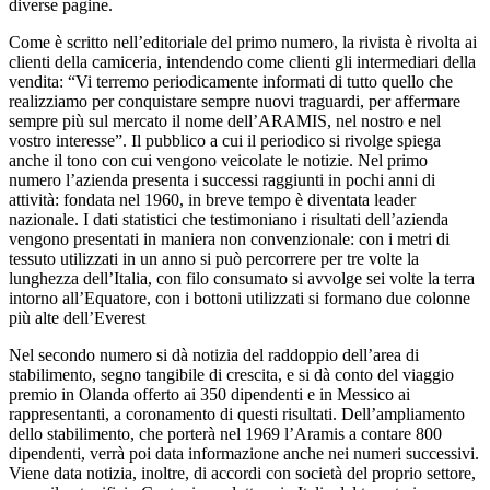
diverse pagine.
Come è scritto nell’editoriale del primo numero, la rivista è rivolta ai
clienti della camiceria, intendendo come clienti gli intermediari della
vendita: “Vi terremo periodicamente informati di tutto quello che
realizziamo per conquistare sempre nuovi traguardi, per affermare
sempre più sul mercato il nome dell’ARAMIS, nel nostro e nel
vostro interesse”. Il pubblico a cui il periodico si rivolge spiega
anche il tono con cui vengono veicolate le notizie. Nel primo
numero l’azienda presenta i successi raggiunti in pochi anni di
attività: fondata nel 1960, in breve tempo è diventata leader
nazionale. I dati statistici che testimoniano i risultati dell’azienda
vengono presentati in maniera non convenzionale: con i metri di
tessuto utilizzati in un anno si può percorrere per tre volte la
lunghezza dell’Italia, con filo consumato si avvolge sei volte la terra
intorno all’Equatore, con i bottoni utilizzati si formano due colonne
più alte dell’Everest
Nel secondo numero si dà notizia del raddoppio dell’area di
stabilimento, segno tangibile di crescita, e si dà conto del viaggio
premio in Olanda offerto ai 350 dipendenti e in Messico ai
rappresentanti, a coronamento di questi risultati. Dell’ampliamento
dello stabilimento, che porterà nel 1969 l’Aramis a contare 800
dipendenti, verrà poi data informazione anche nei numeri successivi.
Viene data notizia, inoltre, di accordi con società del proprio settore,