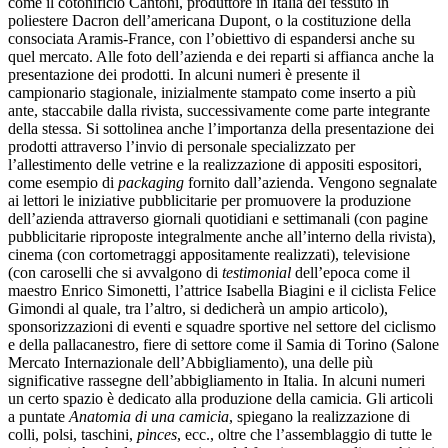
come il cotonificio Cantoni, produttore in Italia del tessuto in
poliestere Dacron dell’americana Dupont, o la costituzione della
consociata Aramis-France, con l’obiettivo di espandersi anche su
quel mercato. Alle foto dell’azienda e dei reparti si affianca anche la
presentazione dei prodotti. In alcuni numeri è presente il
campionario stagionale, inizialmente stampato come inserto a più
ante, staccabile dalla rivista, successivamente come parte integrante
della stessa. Si sottolinea anche l’importanza della presentazione dei
prodotti attraverso l’invio di personale specializzato per
l’allestimento delle vetrine e la realizzazione di appositi espositori,
come esempio di
packaging
fornito dall’azienda. Vengono segnalate
ai lettori le iniziative pubblicitarie per promuovere la produzione
dell’azienda attraverso giornali quotidiani e settimanali (con pagine
pubblicitarie riproposte integralmente anche all’interno della rivista),
cinema (con cortometraggi appositamente realizzati), televisione
(con caroselli che si avvalgono di
testimonial
dell’epoca come il
maestro Enrico Simonetti, l’attrice Isabella Biagini e il ciclista Felice
Gimondi al quale, tra l’altro, si dedicherà un ampio articolo),
sponsorizzazioni di eventi e squadre sportive nel settore del ciclismo
e della pallacanestro, fiere di settore come il Samia di Torino (Salone
Mercato Internazionale dell’Abbigliamento), una delle più
significative rassegne dell’abbigliamento in Italia. In alcuni numeri
un certo spazio è dedicato alla produzione della camicia. Gli articoli
a puntate
Anatomia di una camicia
, spiegano la realizzazione di
colli, polsi, taschini,
pinces
, ecc., oltre che l’assemblaggio di tutte le