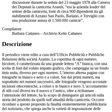
discussione durante la seduta del 23 maggio 1978 alla Camera
dei Deputati la camiceria Aramis, “era la azienda
leader
del
settore della camiceria, forte di circa 900 dipendenti tra gli
stabilimenti di Azzano San Paolo, Bariano, e Treviglio con
una produzione annua di 1.500.000 camicie”.
Compilatore
Barbara Cattaneo – Archivio Ketto Cattaneo
Descrizione
Il periodico viene edito a cura dell’Ufficio Pubblicità e Pubbliche
Relazioni della società Aramis. La copertina di ogni numero,
bicolore, è caratterizzata da una grande lettera “A” bianca, con una
scelta di font dal voluto impatto grafico, che campeggia su un fondo
tinta unita, diverso per ogni numero. L’interno alterna pagine con
fotografie in bianco e nero e a colori. Sin dai primi numeri, ma
soprattutto nei numeri successivi, alle fotografie vengono accostate
incisioni ottocentesche, a colori o in bianco e nero. L’accostamento
di stili così diversi tra il nuovo e l’antico, oltre a richiamare
l’attenzione del lettore, ha lo scopo di distinguere gli articoli sulla
storia del prodotto da quelli sull’attualità della camiceria. Occorre
ricordare a questo proposito la finalità eminentemente pubblicitaria
del notiziario, che spiega anche la varietà di impostazione delle