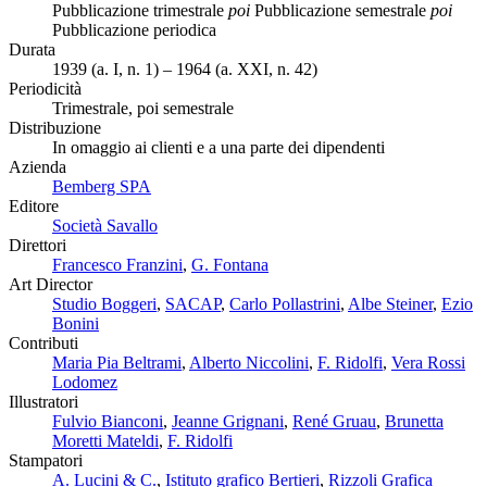
Pubblicazione trimestrale
poi
Pubblicazione semestrale
poi
Pubblicazione periodica
Durata
1939 (a. I, n. 1) – 1964 (a. XXI, n. 42)
Periodicità
Trimestrale, poi semestrale
Distribuzione
In omaggio ai clienti e a una parte dei dipendenti
Azienda
Bemberg SPA
Editore
Società Savallo
Direttori
Francesco Franzini
,
G. Fontana
Art Director
Studio Boggeri
,
SACAP
,
Carlo Pollastrini
,
Albe Steiner
,
Ezio
Bonini
Contributi
Maria Pia Beltrami
,
Alberto Niccolini
,
F. Ridolfi
,
Vera Rossi
Lodomez
Illustratori
Fulvio Bianconi
,
Jeanne Grignani
,
René Gruau
,
Brunetta
Moretti Mateldi
,
F. Ridolfi
Stampatori
A. Lucini & C.
,
Istituto grafico Bertieri
,
Rizzoli Grafica