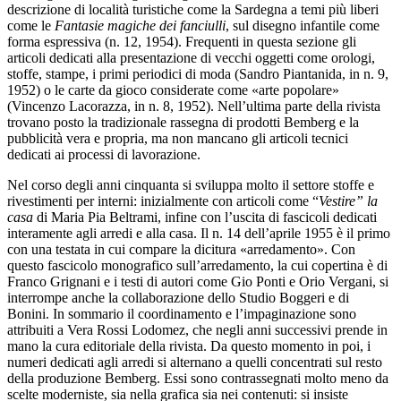
descrizione di località turistiche come la Sardegna a temi più liberi
come le
Fantasie magiche dei fanciulli
, sul disegno infantile come
forma espressiva (n. 12, 1954). Frequenti in questa sezione gli
articoli dedicati alla presentazione di vecchi oggetti come orologi,
stoffe, stampe, i primi periodici di moda (Sandro Piantanida, in n. 9,
1952) o le carte da gioco
considerate come «arte popolare»
(Vincenzo Lacorazza, in n. 8, 1952). Nell’ultima parte della rivista
trovano posto la tradizionale rassegna di prodotti Bemberg e la
pubblicità vera e propria, ma non mancano gli articoli tecnici
dedicati ai processi di lavorazione.
Nel corso degli anni cinquanta si sviluppa molto il settore stoffe e
rivestimenti per interni: inizialmente con articoli come “
Vestire” la
casa
di Maria Pia Beltrami, infine con l’uscita di fascicoli dedicati
interamente agli arredi e alla casa. Il n. 14 dell’aprile 1955 è il primo
con una testata in cui compare la dicitura «arredamento». Con
questo fascicolo monografico sull’arredamento, la cui copertina è di
Franco Grignani e i testi di autori come Gio Ponti e Orio Vergani, si
interrompe anche la collaborazione dello Studio Boggeri e di
Bonini. In sommario il coordinamento e l’impaginazione sono
attribuiti a Vera Rossi Lodomez, che negli anni successivi prende in
mano la cura editoriale della rivista. Da questo momento in poi, i
numeri dedicati agli arredi si alternano a quelli concentrati sul resto
della produzione Bemberg. Essi sono contrassegnati molto meno da
scelte moderniste, sia nella grafica sia nei contenuti: si insiste