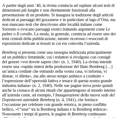
A partire dagli anni ’40, la rivista comincia ad ospitare alcuni testi di
dimensioni più lunghe e non direttamente funzionali alla
presentazione di un prodotto. Si inaugura la tradizione degli articoli
dedicati ai paesaggi del gozzanese e in particolare al lago d’Orta, ma
non mancano testi che descrivono altre località italiane come
Sorrento o evocano paesaggi esotici trattando argomenti come
Le
palme
o
Il corallo
. La
moda, in generale, comincia ad essere uno dei
temi centrali della pubblicazione, mentre ricorrono i resoconti di
esposizioni dedicate ai tessuti in cui era coinvolta l’azienda.
Bemberg
si presenta come una rassegna indirizzata principalmente
ad un pubblico femminile, cui i redattori si rivolgono con consigli
del genere «voi dovete sapere che» (n. 1, 1940).
La rivista intende
essere una «rapida sintesi della produzione del filato Bemberg […]
un’amica cordiale che entrando nella vostra casa, vi informa, vi
distrae, vi diletta», ma allo stesso tempo ambisce a costituire «
l’espressione dell’operosità fattiva e tenace di questa nostra grande
industria italiana» (n. 2, 1940). Nelle sue pagine trova posto quindi
anche la cronaca di alcuni rituali che appartengono al mondo interno
all’azienda come, ad esempio, l’
Inaugurazione della nuova sede del
Dopolavoro aziendale Bemberg
(n. 4, 1941), che fornisce
l’occasione per celebrare con grande retorica, in pieno conflitto
bellico, «l’“asse” tra la Bemberg italiana e la Bemberg tedesca».
Nonostante i tempi di guerra, le pagine di
Bemberg
continuano