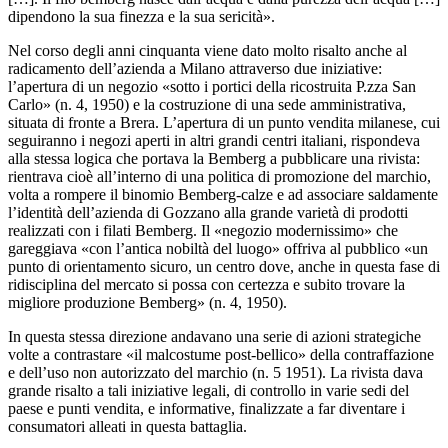
dipendono la sua finezza e la sua sericità».
Nel corso degli anni cinquanta viene dato molto risalto anche al
radicamento dell’azienda a Milano attraverso due iniziative:
l’apertura di un negozio «sotto i portici della ricostruita P.zza San
Carlo» (n. 4, 1950) e la costruzione di una sede amministrativa,
situata di fronte a Brera. L’apertura di un punto vendita milanese, cui
seguiranno i negozi aperti in altri grandi centri italiani, rispondeva
alla stessa logica che portava la Bemberg
a pubblicare una rivista:
rientrava cioè all’interno di una politica di promozione del marchio,
volta a rompere il binomio Bemberg-calze
e ad associare saldamente
l’identità dell’azienda di Gozzano alla grande varietà di prodotti
realizzati con i filati Bemberg. Il «negozio modernissimo» che
gareggiava «con l’antica nobiltà del luogo» offriva al pubblico «un
punto di orientamento sicuro, un centro dove, anche in questa fase di
ridisciplina del mercato si possa con certezza e subito trovare la
migliore produzione Bemberg» (n. 4, 1950).
In questa stessa direzione andavano una serie di azioni strategiche
volte a contrastare «il malcostume post-bellico» della contraffazione
e dell’uso non autorizzato del marchio (n. 5 1951). La rivista dava
grande risalto a tali iniziative legali, di controllo in varie sedi del
paese e punti vendita, e informative, finalizzate a far diventare i
consumatori alleati in questa battaglia.