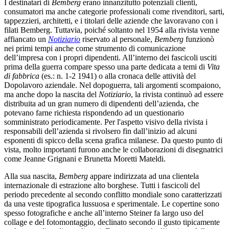
I destinatari di
Bemberg
erano innanzitutto potenziali clienti,
consumatori ma anche categorie professionali come rivenditori, sarti,
tappezzieri, architetti, e i titolari delle aziende che lavoravano con i
filati Bemberg. Tuttavia, poiché soltanto nel 1954 alla rivista venne
affiancato un
Notiziario
riservato al personale,
Bemberg
funzionò
nei primi tempi anche come strumento di comunicazione
dell’impresa con i propri dipendenti. All’interno dei fascicoli usciti
prima della guerra compare spesso una parte dedicata a temi di
Vita
di fabbrica
(es.: n. 1-2 1941) o alla cronaca delle attività del
Dopolavoro aziendale. Nel dopoguerra, tali argomenti scompaiono,
ma anche dopo la nascita del
Notiziario
, la rivista continuò ad essere
distribuita ad un gran numero di dipendenti dell’azienda, che
potevano farne richiesta rispondendo ad un questionario
somministrato periodicamente. Per l'aspetto visivo della rivista i
responsabili dell’azienda si rivolsero fin dall’inizio ad alcuni
esponenti di spicco della scena grafica milanese. Da questo punto di
vista, molto importanti furono anche le collaborazioni di disegnatrici
come Jeanne Grignani e Brunetta Moretti Mateldi.
Alla sua nascita,
Bemberg
appare indirizzata ad una clientela
internazionale di estrazione alto borghese. Tutti i fascicoli del
periodo precedente al secondo conflitto mondiale sono caratterizzati
da una veste tipografica lussuosa e sperimentale. Le copertine sono
spesso fotografiche e anche all’interno Steiner fa largo uso del
collage e del fotomontaggio, declinato secondo il gusto tipicamente