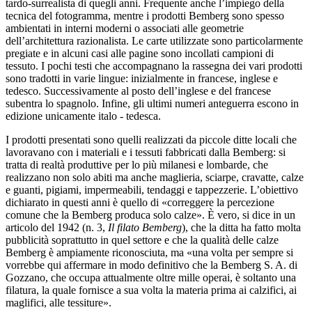
tardo-surrealista di quegli anni. Frequente anche l’impiego della
tecnica del fotogramma, mentre i prodotti Bemberg sono spesso
ambientati in interni moderni o associati alle geometrie
dell’architettura razionalista. Le carte utilizzate sono particolarmente
pregiate e in alcuni casi alle pagine sono incollati campioni di
tessuto. I pochi testi che accompagnano la rassegna dei vari prodotti
sono tradotti in varie lingue: inizialmente in francese, inglese e
tedesco. Successivamente al posto dell’inglese e del francese
subentra lo spagnolo. Infine, gli ultimi numeri anteguerra escono in
edizione unicamente italo - tedesca.
I prodotti presentati sono quelli realizzati da piccole ditte locali che
lavoravano con i materiali e i tessuti fabbricati dalla Bemberg: si
tratta di realtà produttive per lo più milanesi e lombarde, che
realizzano non solo abiti ma anche maglieria, sciarpe, cravatte, calze
e guanti, pigiami, impermeabili, tendaggi e tappezzerie. L’obiettivo
dichiarato in questi anni è quello di «correggere la percezione
comune che la Bemberg produca solo calze». È vero, si dice in un
articolo del 1942 (n. 3,
Il filato Bemberg
), che la ditta ha fatto molta
pubblicità soprattutto in quel settore e che la qualità delle calze
Bemberg è ampiamente riconosciuta, ma «una volta per sempre si
vorrebbe qui affermare in modo definitivo che la Bemberg S. A. di
Gozzano, che occupa attualmente oltre mille operai, è soltanto una
filatura, la quale fornisce a sua volta la materia prima ai calzifici, ai
maglifici, alle tessiture».