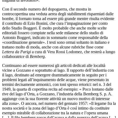
migliaia di lavoratori».
Con il secondo numero del dopoguerra, che mostra in
controcopertina una veduta aerea degli stabilimenti risparmiati dalle
bombe, il formato torna ad essere più grande mentre risulta evidente
il contributo di Ezio Bonini, che cura l’impaginazione per conto
dello Studio Boggeri. È molto probabile che anche molte scelte
editoriali fossero compiute nella sede milanese dello studio di
Antonio Boggeri, indicato in sommario come responsabile della
«coordinazione generale». I testi sono ormai soltanto in italiano e
trattano molto di moda, anche con alcune rubriche fisse come
Lettera da Parigi
a cura di Vera Rossi Lodomez, che resterà a lungo
collaboratrice di
Bemberg
.
Continuano ad essere numerosi gli articoli dedicati alle località
vicine a Gozzano e soprattutto al lago. Il rapporto dell’industria con
il lago, destinato ad emergere drammaticamente in seguito per i
problemi legati all’inquinamento delle acque, viene presentato in
termini decisamente armonici, con toni spesso retorici: nel n. 3 del
1949, la quarta di copertina recita ad esempio: « Poco lontano dalle
rive del lago d’Orta, a Gozzano, l’industria della Bemberg S. p. A.
aggiunge con la sua fiorente attività un nuovo motivo di interesse
alla zona». O ancora, nel numero del gennaio 1957: «Il legame fra la
nostra società e la zona del lago d’Orta è così intimo da costituire
esempio mirabile di collaborazione tra la natura e l’opera umana
[…]. Il filo bemberg nasce dall’acqua e dalla purezza dell’acqua […]