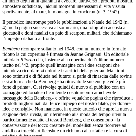
all’inizio degli anni quaranta a evocare, attraverso i prodotti mostrati,
atmosfere sofisticate, «alcuni momenti interessanti di vita vissuta
sportivamente, al mare, in montagna in crociera» (n. 3, 1942).
Il periodico interrompe però le pubblicazioni a Natale del 1942 (n.
4): nella pagina successiva al sommario, una fotografia accosta a
giocattoli e doni natalizi un paio di scarponi militari, che richiamano
l’impegno italiano al fronte.
Bemberg
ricompare soltanto nel 1948, con un numero in formato
ridotto la cui copertina è firmata da Jeanne Grignani. Un editoriale
intitolato
Ritorno
cita, insieme alla copertina dell’ultimo numero
uscito nel ’42, proprio quell’immagine con i due scarponi che
intendeva ricordare «i dolori e i sacrifici della guerra». Ma i toni
sono ottimisti e di fiducia nel futuro: si parla di rinascita dalle rovine
e si afferma che la Bemberg «ha ritrovato le sue energie ed è più
forte di prima». Ci si rivolge quindi di nuovo al pubblico con un
«omaggio editoriale» che intende costituire «un amichevole
messaggio della Bemberg» e offrire «qualche pagina che riproduca i
prodotti migliori nati dal felice impiego del nostro filato, per donare
idee e consigli». Non mancano, in questo articolo che apre la nuova
stagione della rivista, un riferimento alla moda del tempo ritenuta
particolarmente adatte ai tessuti Bemberg, che consentono «la
conservazione del tocco creatore del modellisti senza ricorrere ad
amidi o a trucchi artificiosi» e un richiamo alla «fatica e la cura di