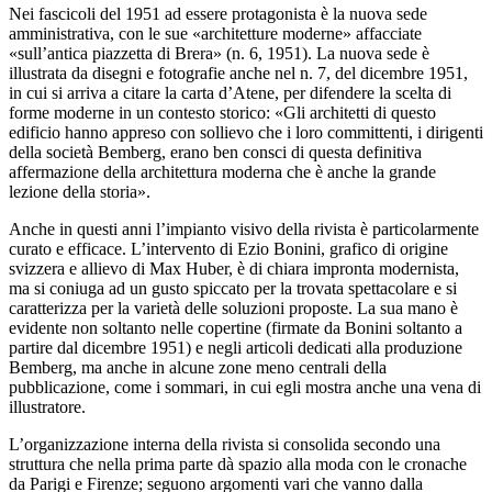
Nei fascicoli del 1951 ad essere protagonista è la nuova sede
amministrativa, con le sue «architetture moderne» affacciate
«sull’antica piazzetta di Brera» (n. 6, 1951). La nuova sede è
illustrata da disegni e fotografie anche nel n. 7, del dicembre 1951,
in cui si arriva a citare la carta d’Atene, per difendere la scelta di
forme moderne in un contesto storico: «Gli architetti di questo
edificio hanno appreso con sollievo che i loro committenti, i dirigenti
della società Bemberg, erano ben consci di questa definitiva
affermazione della architettura moderna che è anche la grande
lezione della storia».
Anche in questi anni l’impianto visivo della rivista è particolarmente
curato e efficace. L’intervento di Ezio Bonini, grafico di origine
svizzera e allievo di Max Huber, è di chiara impronta modernista,
ma si coniuga ad un gusto spiccato per la trovata spettacolare e si
caratterizza per la varietà delle soluzioni proposte. La sua mano è
evidente non soltanto nelle copertine (firmate da Bonini soltanto a
partire dal dicembre 1951) e negli articoli dedicati alla produzione
Bemberg, ma anche in alcune zone meno centrali della
pubblicazione, come i sommari, in cui egli mostra anche una vena di
illustratore.
L’organizzazione interna della rivista si consolida secondo una
struttura che nella prima parte dà spazio alla moda con le cronache
da Parigi e Firenze; seguono argomenti vari che vanno dalla