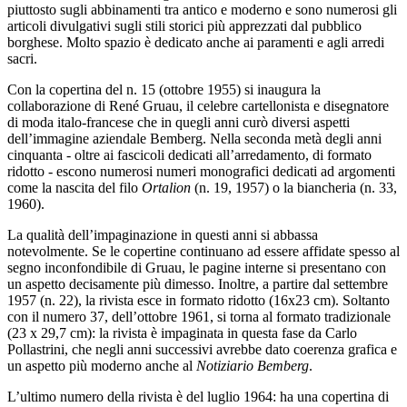
piuttosto sugli abbinamenti tra antico e moderno e sono numerosi gli
articoli divulgativi sugli stili storici più apprezzati dal pubblico
borghese. Molto spazio è dedicato anche ai paramenti e agli arredi
sacri.
Con la copertina del n. 15 (ottobre 1955) si inaugura la
collaborazione di René Gruau, il celebre cartellonista e disegnatore
di moda italo-francese che in quegli anni curò diversi aspetti
dell’immagine aziendale Bemberg. Nella seconda metà degli anni
cinquanta - oltre ai fascicoli dedicati all’arredamento, di formato
ridotto - escono numerosi numeri monografici dedicati ad argomenti
come la nascita del filo
Ortalion
(n. 19, 1957) o la biancheria (n. 33,
1960).
La qualità dell’impaginazione in questi anni si abbassa
notevolmente. Se le copertine continuano ad essere affidate spesso al
segno inconfondibile di Gruau, le pagine interne si presentano con
un aspetto decisamente più dimesso. Inoltre, a partire dal settembre
1957 (n. 22), la rivista esce in formato ridotto (16x23 cm). Soltanto
con il numero 37, dell’ottobre 1961, si torna al formato tradizionale
(23 x 29,7 cm): la rivista è impaginata in questa fase da Carlo
Pollastrini, che negli anni successivi avrebbe dato coerenza grafica e
un aspetto più moderno anche al
Notiziario Bemberg
.
L’ultimo numero della rivista è del luglio 1964: ha una copertina di