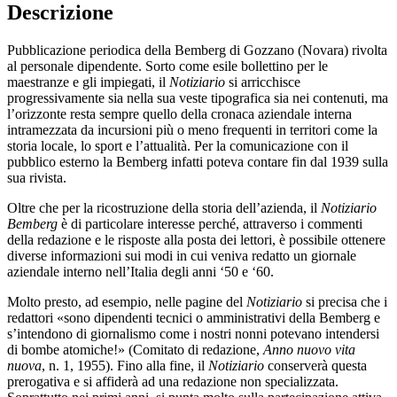
Descrizione
Pubblicazione periodica della Bemberg di Gozzano (Novara) rivolta
al personale dipendente. Sorto come esile bollettino per le
maestranze e gli impiegati, il
Notiziario
si arricchisce
progressivamente sia nella sua veste tipografica sia nei contenuti, ma
l’orizzonte resta sempre quello della cronaca aziendale interna
intramezzata da incursioni più o meno frequenti in territori come la
storia locale, lo sport e l’attualità. Per la comunicazione con il
pubblico esterno la Bemberg infatti poteva contare fin dal 1939 sulla
sua rivista.
Oltre che per la ricostruzione della storia dell’azienda, il
Notiziario
Bemberg
è di particolare interesse perché, attraverso i commenti
della redazione e le risposte alla posta dei lettori, è possibile ottenere
diverse informazioni sui modi in cui veniva redatto un giornale
aziendale interno nell’Italia degli anni ‘50 e ‘60.
Molto presto, ad esempio, nelle pagine del
Notiziario
si precisa che i
redattori «sono dipendenti tecnici o amministrativi della Bemberg e
s’intendono di giornalismo come i nostri nonni potevano intendersi
di bombe atomiche!» (Comitato di redazione,
Anno nuovo vita
nuova
, n. 1, 1955). Fino alla fine, il
Notiziario
conserverà questa
prerogativa e si affiderà ad una redazione non specializzata.