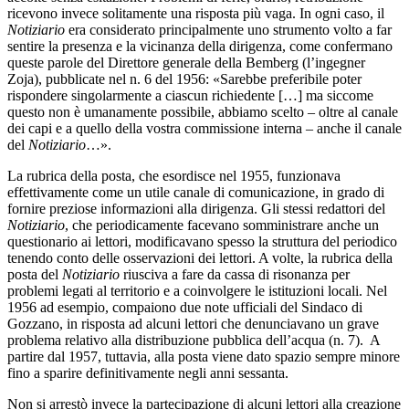
ricevono invece solitamente una risposta più vaga. In ogni caso, il
Notiziario
era considerato principalmente uno strumento volto a far
sentire la presenza e la vicinanza della dirigenza, come confermano
queste parole del Direttore generale della Bemberg (l’ingegner
Zoja), pubblicate nel n. 6 del 1956: «Sarebbe preferibile poter
rispondere singolarmente a ciascun richiedente […] ma siccome
questo non è umanamente possibile, abbiamo scelto – oltre al canale
dei capi e a quello della vostra commissione interna – anche il canale
del
Notiziario
…».
La rubrica della posta, che esordisce nel 1955, funzionava
effettivamente come un utile canale di comunicazione, in grado di
fornire preziose informazioni alla dirigenza. Gli stessi redattori del
Notiziario
, che periodicamente facevano somministrare anche un
questionario ai lettori, modificavano spesso la struttura del periodico
tenendo conto delle osservazioni dei lettori. A volte, la rubrica della
posta del
Notiziario
riusciva a fare da cassa di risonanza per
problemi legati al territorio e a coinvolgere le istituzioni locali. Nel
1956 ad esempio, compaiono due note ufficiali del Sindaco di
Gozzano, in risposta ad alcuni lettori che denunciavano un grave
problema relativo alla distribuzione pubblica dell’acqua (n. 7). A
partire dal 1957, tuttavia, alla posta viene dato spazio sempre minore
fino a sparire definitivamente negli anni sessanta.
Non si arrestò invece la partecipazione di alcuni lettori alla creazione