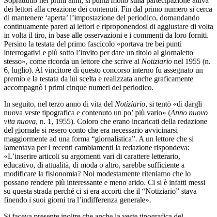
Soprattutto nei primi anni, si punta molto sulla partecipazione attiva
dei lettori alla creazione dei contenuti. Fin dal primo numero si cerca
di mantenere ‘aperta’ l’impostazione del periodico, domandando
continuamente pareri ai lettori e riproponendosi di aggiustare di volta
in volta il tiro, in base alle osservazioni e i commenti da loro forniti.
Persino la testata del primo fascicolo «portava tre bei punti
interrogativi e più sotto l’invito per dare un titolo al giornaletto
stesso», come ricorda un lettore che scrive al
Notiziario
nel 1955 (n.
6, luglio). Al vincitore di questo concorso interno fu assegnato un
premio e la testata da lui scelta e realizzata anche graficamente
accompagnò i primi cinque numeri del periodico.
In seguito, nel terzo anno di vita del
Notiziario
, si tentò «di dargli
nuova veste tipografica e contenuto un po’ più vario» (
Anno nuovo
vita nuova
, n. 1, 1955). Coloro che erano incaricati della redazione
del giornale si resero conto che era necessario avvicinarsi
maggiormente ad una forma “giornalistica”. A un lettore che si
lamentava per i recenti cambiamenti la redazione rispondeva:
«L’inserire articoli su argomenti vari di carattere letterario,
educativo, di attualità, di moda o altro, sarebbe sufficiente a
modificare la fisionomia? Noi modestamente riteniamo che lo
possano rendere più interessante e meno arido. Ci si è infatti messi
su questa strada perché ci si era accorti che il “Notiziario” stava
finendo i suoi giorni tra l’indifferenza generale».
Si faceva presente inoltre che anche la veste tipografica del