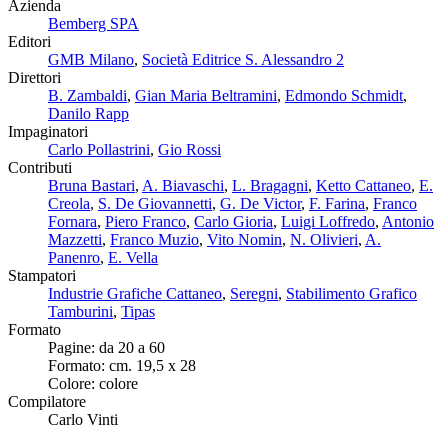
Azienda
Bemberg SPA
Editori
GMB Milano
,
Società Editrice S. Alessandro 2
Direttori
B. Zambaldi
,
Gian Maria Beltramini
,
Edmondo Schmidt
,
Danilo Rapp
Impaginatori
Carlo Pollastrini
,
Gio Rossi
Contributi
Bruna Bastari
,
A. Biavaschi
,
L. Bragagni
,
Ketto Cattaneo
,
E.
Creola
,
S. De Giovannetti
,
G. De Victor
,
F. Farina
,
Franco
Fornara
,
Piero Franco
,
Carlo Gioria
,
Luigi Loffredo
,
Antonio
Mazzetti
,
Franco Muzio
,
Vito Nomin
,
N. Olivieri
,
A.
Panenro
,
E. Vella
Stampatori
Industrie Grafiche Cattaneo
,
Seregni
,
Stabilimento Grafico
Tamburini
,
Tipas
Formato
Pagine: da 20 a 60
Formato: cm. 19,5 x 28
Colore: colore
Compilatore
Carlo Vinti