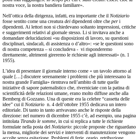
nostra voce, la nostra bandiera familiare».
Nell’ottica della dirigenza, infatti, era importante che il
Notiziario
fosse sentito come una creatura
dei
dipendenti
oltre che
per
i
dipendenti. Ai lettori non si chiedevano soltanto impressioni, critiche
e suggerimenti relativi al giornale stesso. Li si invitava anche a
domandare delucidazioni «su disposizioni di lavoro, su questioni
disciplinari, sindacali, di assistenza o d’altro»: «se le questioni sono
di nostra competenza – si concludeva - vi risponderemo
direttamente, altrimenti gireremo le richieste agli interessati» (n. 1
1955).
L’idea di presentare il giornale interno come « un tavolo attorno al
quale […] discutere serenamente i problemi che più interessano la
nostra grande Famiglia» rientrava nell’ambito di tutte quelle
iniziative di sapore paternalistico che, riverniciate con la patina di
scientificità delle relazioni umane, erano molto diffuse anche alla
Bemberg di Gozzano. Una di queste era la celebre “cassetta delle
idee” cui il
Notiziario
n. 4 dell’ottobre 1955 dedicava un intero
editoriale. Di tanto in tanto arrivavano anche le risposte della
direzione: nel numero di dicembre 1955 c’è, ad esempio, una pagina
intitolata
Tirando le somme
, in cui si replica a tutte le richieste
formulate nella posta del
Notiziario
: piccole proposte che riguardano
la mensa, migliorie dei servizi e interventi di manutenzione vengono
accolte senza esitazione. Problemi di ferie, orario, retribuzione