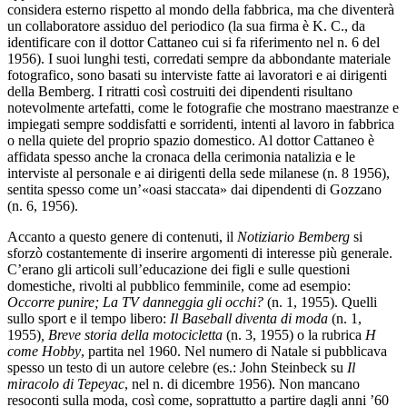
considera esterno rispetto al mondo della fabbrica, ma che diventerà
un collaboratore assiduo del periodico (la sua firma è K. C., da
identificare con il dottor Cattaneo cui si fa riferimento nel n. 6 del
1956). I suoi lunghi testi, corredati sempre da abbondante materiale
fotografico, sono basati su interviste fatte ai lavoratori e ai dirigenti
della Bemberg. I ritratti così costruiti dei dipendenti risultano
notevolmente artefatti, come le fotografie che mostrano maestranze e
impiegati sempre soddisfatti e sorridenti, intenti al lavoro in fabbrica
o nella quiete del proprio spazio domestico. Al dottor Cattaneo è
affidata spesso anche la cronaca della cerimonia natalizia e le
interviste al personale e ai dirigenti della sede milanese (n. 8 1956),
sentita spesso come un’«oasi staccata» dai dipendenti di Gozzano
(n. 6, 1956).
Accanto a questo genere di contenuti, il
Notiziario Bemberg
si
sforzò costantemente di inserire argomenti di interesse più generale.
C’erano gli articoli sull’educazione dei figli e sulle questioni
domestiche, rivolti al pubblico femminile, come ad esempio:
Occorre punire; La TV danneggia gli occhi?
(n. 1, 1955). Quelli
sullo sport e il tempo libero:
Il Baseball diventa di moda
(n. 1,
1955)
, Breve storia della motocicletta
(n. 3, 1955) o la rubrica
H
come Hobby
, partita nel 1960.
Nel numero di Natale si pubblicava
spesso un testo di un autore celebre (es.: John Steinbeck su
Il
miracolo di Tepeyac
, nel n. di dicembre 1956). Non mancano
resoconti sulla moda, così come, soprattutto a partire dagli anni ’60