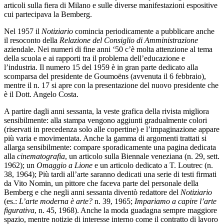
articoli sulla fiera di Milano e sulle diverse manifestazioni espositive
cui partecipava la Bemberg.
Nel 1957 il
Notiziario
comincia periodicamente a pubblicare anche
il resoconto della
Relazione del Consiglio di Amministrazione
aziendale. Nei numeri di fine anni ‘50 c’è molta attenzione al tema
della scuola e ai rapporti tra il problema dell’educazione e
l’industria. Il numero 15 del 1959 è in gran parte dedicato alla
scomparsa del presidente de Goumoëns (avvenuta il 6 febbraio),
mentre il n. 17 si apre con la presentazione del
nuovo presidente che
è il Dott. Angelo Costa.
A partire dagli anni sessanta, la veste grafica della rivista migliora
sensibilmente: alla stampa vengono aggiunti gradualmente colori
(riservati in precedenza solo alle copertine) e l’impaginazione appare
più varia e movimentata. Anche la gamma di argomenti trattati si
allarga sensibilmente: compare sporadicamente una pagina dedicata
alla
cinematografia
, un articolo sulla Biennale veneziana (n. 29, sett.
1962); un
Omaggio a Lione
e
un articolo dedicato a T. Loutrec (n.
38, 1964)
;
Più tardi all’arte saranno dedicati una serie di testi firmati
da Vito Nomin, un pittore che faceva parte del personale della
Bemberg e che negli anni sessanta diventò redattore del
Notiziario
(es.:
L’arte moderna è arte?
n. 39, 1965;
Impariamo a capire l’arte
figurativa
, n. 45, 1968). Anche la moda guadagna sempre maggiore
spazio, mentre notizie di interesse interno come il contratto di lavoro