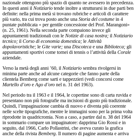
nazionale ottengono più spazio di quanto ne avessero in precedenza.
In questi anni il
Notiziario
tende inoltre a strutturarsi in due parti ben
definite: nella prima metà si trovano rubriche e articoli di carattere
più vario, tra cui trova posto anche una
Storia del costume
in 4
puntate pubblicata « per gentile concessione del Prof. Marangoni»
(n. 25, 1961). Nella seconda parte compaiono invece gli
appuntamenti tradizionali con le
Notizie di casa nostra;
il
Notiziario
tecnico;
il
Corso di economia domestica;
le
Attività
dopolavoristiche;
le
Gite varie;
una
Discoteca
e
una
Biblioteca;
gli
appuntamenti sportivi come tornei di tennis o l’attività della
Corale
aziendale.
Verso la metà degli anni ’60, il
Notiziario
sembra rivolgersi in
minima parte anche ad alcune categorie che fanno parte della
clientela Bemberg come sarti e tappezzieri (vedi concorsi come
Martello d’oro
e
Ago d’oro
nel n. 31 del 1963).
Nel periodo tra il 1963 e il 1964, le copertine sono di carta ruvida e
presentano non più fotografie ma incisioni di gusto più tradizionale.
Quindi, l’impaginazione cambia di nuovo e diventa più coerente
nelle scelte tipografiche, mentre le immagini sono per la prima volta
riprodotte in quadricromia. Non a caso, a partire dal n. 38 del 1964
in sommario compare un impaginatore: dapprima Gio Rossi e in
seguito, dal 1966, Carlo Pollastrini, che aveva curato la grafica
anche della rivista
Bemberg
. Il numero di pagine aumenta e arriva