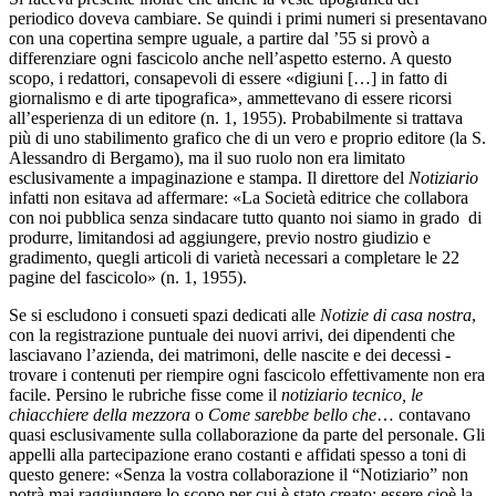
periodico doveva cambiare. Se quindi i primi numeri si presentavano
con una copertina sempre uguale, a partire dal ’55 si provò a
differenziare ogni fascicolo anche nell’aspetto esterno. A questo
scopo, i redattori, consapevoli di essere «digiuni […] in fatto di
giornalismo e di arte tipografica», ammettevano di essere ricorsi
all’esperienza di un editore (n. 1, 1955). Probabilmente si trattava
più di uno stabilimento grafico che di un vero e proprio editore (la S.
Alessandro di Bergamo), ma il suo ruolo non era limitato
esclusivamente a impaginazione e stampa. Il direttore del
Notiziario
infatti non esitava ad affermare: «La Società editrice che collabora
con noi pubblica senza sindacare tutto quanto noi siamo in grado di
produrre, limitandosi ad aggiungere, previo nostro giudizio e
gradimento, quegli articoli di varietà necessari a completare le 22
pagine del fascicolo» (n. 1, 1955).
Se si escludono i consueti spazi dedicati alle
Notizie di casa nostra
,
con la registrazione puntuale dei nuovi arrivi, dei dipendenti che
lasciavano l’azienda, dei matrimoni, delle nascite e dei decessi -
trovare i contenuti per riempire ogni fascicolo effettivamente non era
facile. Persino le rubriche fisse come il
notiziario tecnico, le
chiacchiere della mezzora
o
Come sarebbe bello che
… contavano
quasi esclusivamente sulla collaborazione da parte del personale. Gli
appelli alla partecipazione erano costanti e affidati spesso a toni di
questo genere: «Senza la vostra collaborazione il “Notiziario” non
potrà mai raggiungere lo scopo per cui è stato creato: essere cioè la