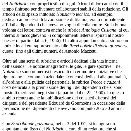
del
Notiziario
, con propri testi o disegni. Alcuni di loro anzi con il
tempo finirono per diventare collaboratori stabili della redazione. Gli
articoli dello spazio intitolato
Notiziario tecnico
, ad esempio,
dedicato ai processi di lavorazione e di filatura, erano normalmente
affidati a dipendenti che avevano voglia di collaborare. Sulla buona
volontà dei lettori contava anche la rubrica
Antologia Cusiana
, al cui
interno si raccoglievano «i componimenti letterari ispirati al nostro
paese» (a partire dal n. 6, 1956). Un altro appuntamento assiduo con
notizie locali era rappresentato dalle
Brevi notizie di storia gozzanese
curate, fino agli ultimi numeri, da Antonio Mazzetti.
Oltre ad una serie di rubriche e articoli dedicati alla vita interna
dell’azienda - le notizie anagrafiche, le gite, le gare sportive – nel
Notiziario
sono numerosi i resoconti di cerimonie e iniziative che
riguardano la comunità aziendale: i concorsi dedicati alla puntualità,
all’ordine e alla pulizia del personale, la rubrica
Trecce e calzoni
corti
dedicata alla premiazione dei figli dei dipendenti che si sono
mostrati meritevoli negli studi (a partire dal n. 22, 1960). In questo
ambito rientra anche la pubblicazione dei consueti discorsi dei
dirigenti e del presidente Edouard de Goumoëns in occasione della
premiazione dei dipendenti che avevano compiuto 20 o 30 anni in
azienda.
Con
Scorribande gozzanesi
,
nel n. 3 del 1955, si inaugura un
appuntamento fisso del
Notiziario
a cura di un redattore che si